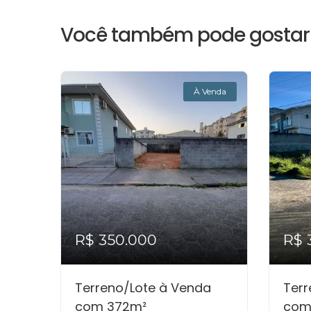
Você também pode gostar 
À Venda
R$ 350.000
R$ 
Terreno/Lote à Venda
Terr
com 372m²
com