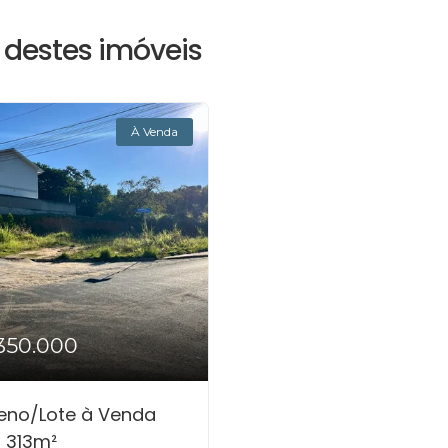
destes imóveis
À Venda
350.000
eno/Lote à Venda
 313m²