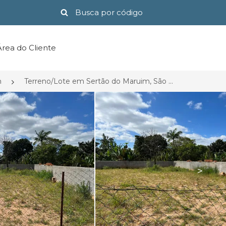
Área do Cliente
n
Terreno/Lote em Sertão do Maruim, São José-SC por R$ 360.000
>