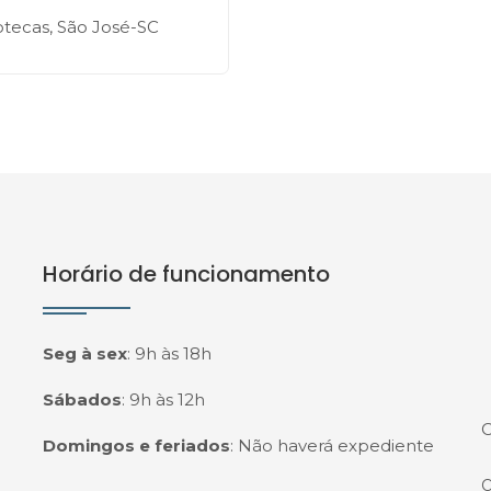
tecas, São José-SC
Horário de funcionamento
Seg à sex
:
9h às 18h
Sábados
:
9h às 12h
C
Domingos e feriados
:
Não haverá expediente
O