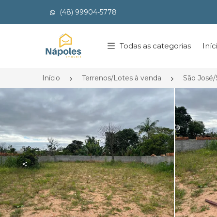
(48) 99904-5778
Página inicial
Todas as categorias
Iníc
Início
Terrenos/Lotes à venda
São José
<