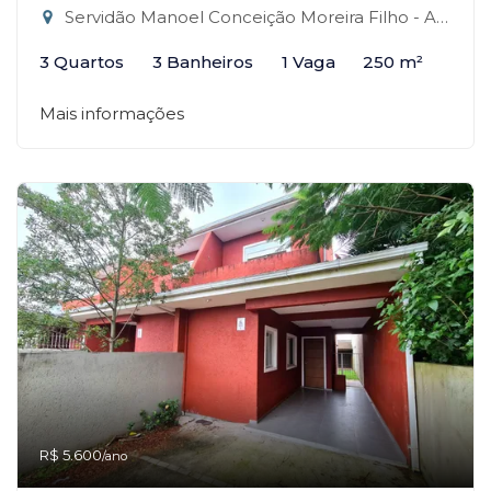
Servidão Manoel Conceição Moreira Filho - Alto Ribeirão Leste, Florianópolis-SC
3 Quartos
3 Banheiros
1 Vaga
250 m²
Mais informações
R$ 5.600
/ano