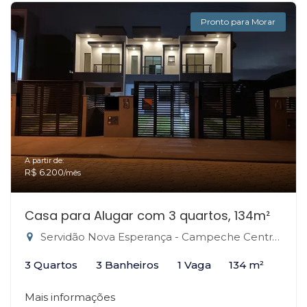
Pronto para Morar
A partir de:
R$ 6.200
/mês
Casa para Alugar com 3 quartos, 134m²
Servidão Nova Esperança - Campeche Central, Florianópolis-SC
3 Quartos
3 Banheiros
1 Vaga
134 m²
Mais informações