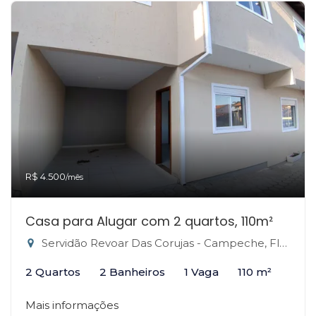
R$ 4.500
/mês
Casa para Alugar com 2 quartos, 110m²
Servidão Revoar Das Corujas - Campeche, Florianópolis-SC
2 Quartos
2 Banheiros
1 Vaga
110 m²
Mais informações