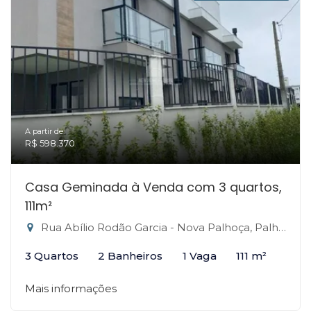
A partir de:
R$ 598.370
Casa Geminada à Venda com 3 quartos,
111m²
Rua Abílio Rodão Garcia - Nova Palhoça, Palhoça-SC
3 Quartos
2 Banheiros
1 Vaga
111 m²
Mais informações