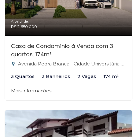
A partir de:
R$ 2.650.000
Casa de Condomínio à Venda com 3
quartos, 174m²
Avenida Pedra Branca - Cidade Universitária Pedra Branca, Palhoça-SC
3 Quartos
3 Banheiros
2 Vagas
174 m²
Mais informações