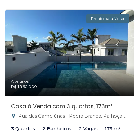
Pronto para Morar
A partir de:
R$ 1.960.000
Casa à Venda com 3 quartos, 173m²
Rua das Cambiúnas - Pedra Branca, Palhoça-SC
3 Quartos
2 Banheiros
2 Vagas
173 m²