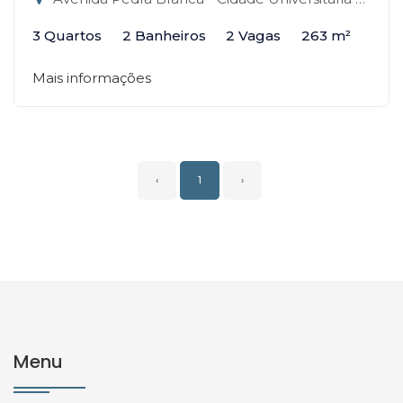
3 Quartos
2 Banheiros
2 Vagas
263 m²
Mais informações
‹
1
›
Menu