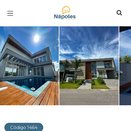
Página inicial
<
>
Código 1464