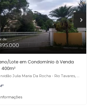
ir de:
895.000
reno/Lote em Condomínio à Venda
 400m²
vidão Julia Maria Da Rocha - Rio Tavares, Florianópolis-SC
M²
 informações