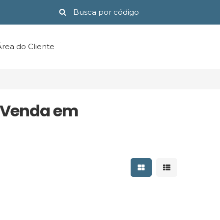
Área do Cliente
à Venda em
Mostrar resultados 
Mostrar result