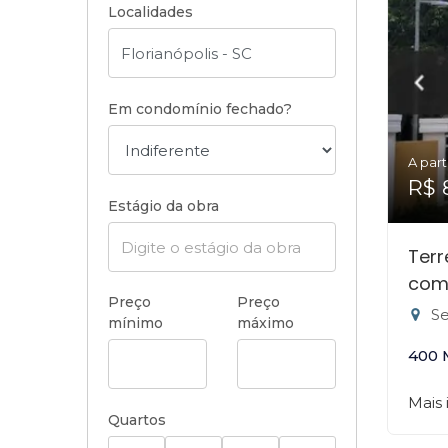
Localidades
Em condomínio fechado?
A part
R$ 
Estágio da obra
Ter
com
Preço
Preço
Ser
mínimo
máximo
400 
Mais
Quartos