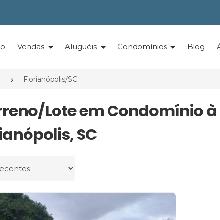
io
Vendas
Aluguéis
Condomínios
Blog
a
Florianópolis/SC
erreno/Lote em Condomínio 
ianópolis, SC
r por