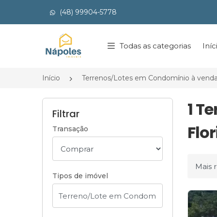
(48) 99904-5778
Página inicial
Todas as categorias
Iníc
Início
Terrenos/Lotes em Condomínio à vend
1 T
Filtrar
Flor
Transação
Ordena
Tipos de imóvel