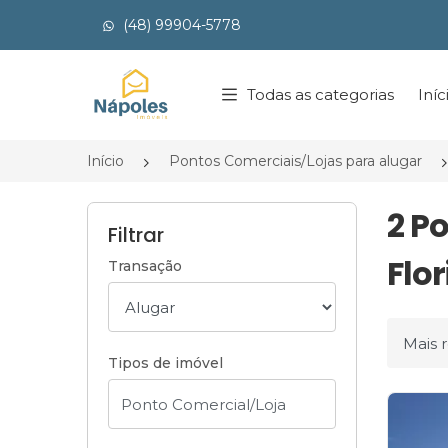
(48) 99904-5778
Página inicial
Todas as categorias
Iníc
Início
Pontos Comerciais/Lojas para alugar
2 P
Filtrar
Flor
Transação
Ordena
Tipos de imóvel