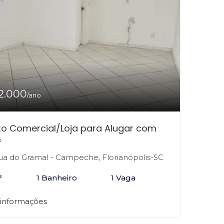
2.000
/ano
to Comercial/Loja para Alugar com
²
a do Gramal - Campeche, Florianópolis-SC
²
1 Banheiro
1 Vaga
 informações