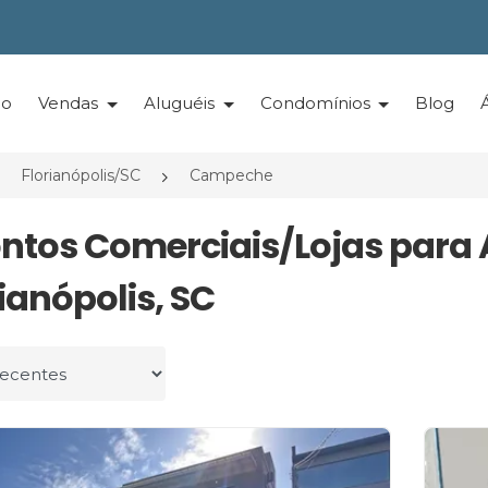
io
Vendas
Aluguéis
Condomínios
Blog
Florianópolis/SC
Campeche
ontos Comerciais/Lojas par
ianópolis, SC
r por