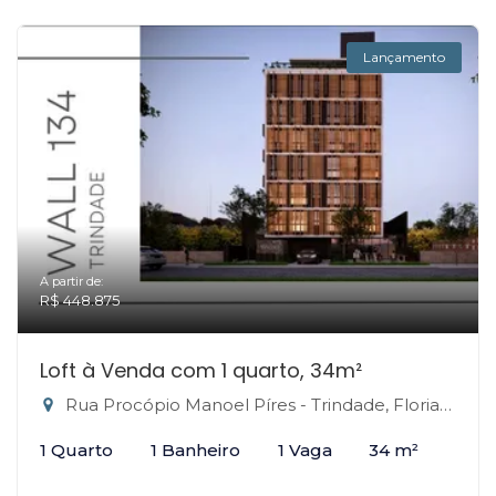
Lançamento
A partir de:
R$ 448.875
Loft à Venda com 1 quarto, 34m²
Rua Procópio Manoel Píres - Trindade, Florianópolis-SC
1 Quarto
1 Banheiro
1 Vaga
34 m²