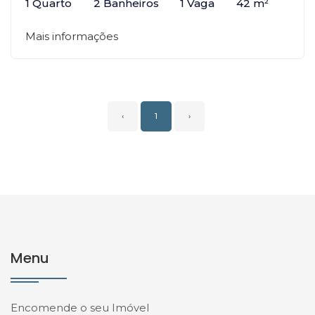
1 Quarto
2 Banheiros
1 Vaga
42 m²
Mais informações
‹
1
›
Menu
Encomende o seu Imóvel