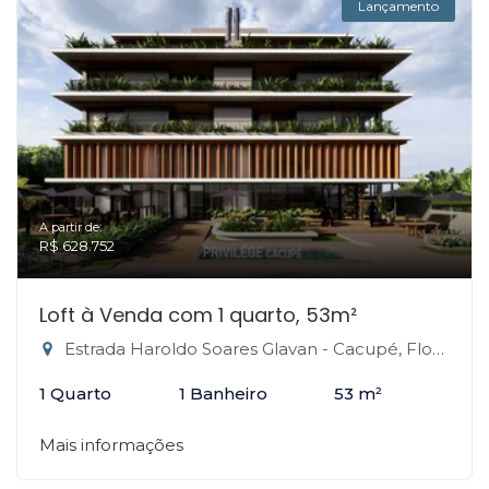
Lançamento
A partir de:
R$ 628.752
Loft à Venda com 1 quarto, 53m²
Estrada Haroldo Soares Glavan - Cacupé, Florianópolis-SC
1 Quarto
1 Banheiro
53 m²
Mais informações