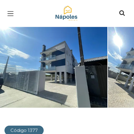
Página inicial
<
>
Código 1377