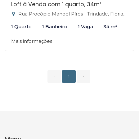
Loft à Venda com 1 quarto, 34m²
Rua Procópio Manoel Píres - Trindade, Florianópolis-SC
1 Quarto
1 Banheiro
1 Vaga
34 m²
Mais informações
‹
1
›