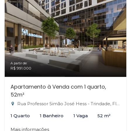
A partir de:
R$ 991.000
Apartamento à Venda com 1 quarto,
52m²
Rua Professor Simão José Hess - Trindade, Florianópolis-SC
1 Quarto
1 Banheiro
1 Vaga
52 m²
Mais informações