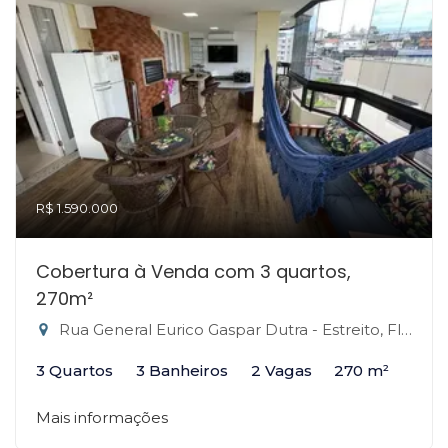
R$ 1.590.000
Cobertura à Venda com 3 quartos,
270m²
Rua General Eurico Gaspar Dutra - Estreito, Florianópolis-SC
3 Quartos
3 Banheiros
2 Vagas
270 m²
Mais informações