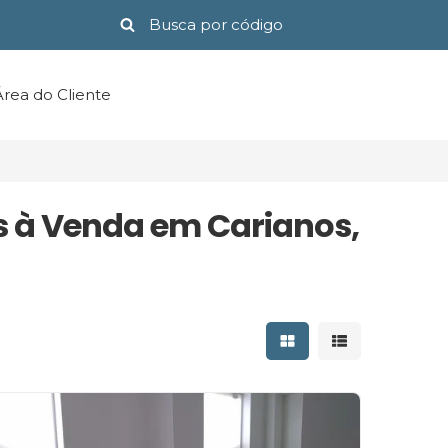
Área do Cliente
s à Venda em Carianos,
Mostrar resultados 
Mostrar result