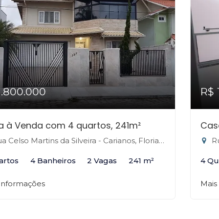
1.800.000
R$ 
 à Venda com 4 quartos, 241m²
Cas
 Celso Martins da Silveira - Carianos, Florianópolis-SC
Ru
artos
4 Banheiros
2 Vagas
241 m²
4 Qu
 informações
Mais