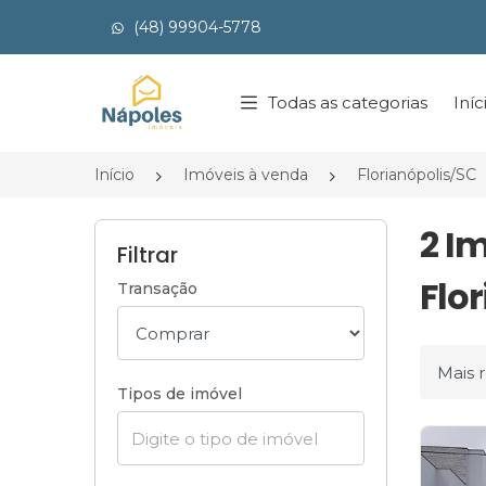
(48) 99904-5778
Página inicial
Todas as categorias
Iníc
Início
Imóveis à venda
Florianópolis/SC
2 I
Filtrar
Flor
Transação
Ordena
Tipos de imóvel