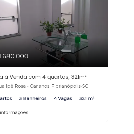
1.680.000
a à Venda com 4 quartos, 321m²
a Ipê Rosa - Carianos, Florianópolis-SC
artos
3 Banheiros
4 Vagas
321 m²
 informações