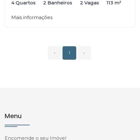
4 Quartos
2 Banheiros
2 Vagas
113 m²
Mais informações
‹
1
›
Menu
Encomende o seu Imóvel