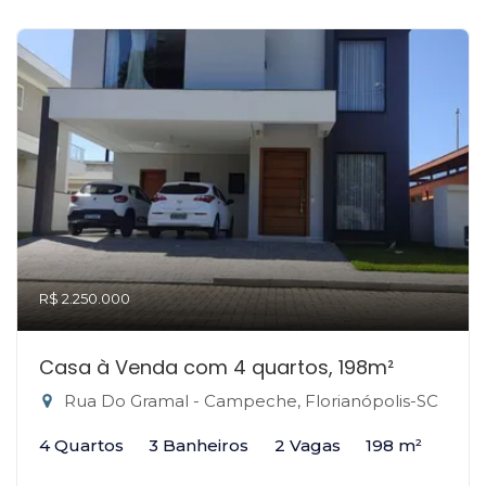
R$ 2.250.000
Casa à Venda com 4 quartos, 198m²
Rua Do Gramal - Campeche, Florianópolis-SC
4 Quartos
3 Banheiros
2 Vagas
198 m²