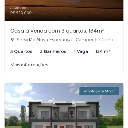
A partir de:
R$ 920.000
Casa à Venda com 3 quartos, 134m²
Servidão Nova Esperança - Campeche Central, Florianópolis-SC
3 Quartos
3 Banheiros
1 Vaga
134 m²
Mais informações
Pronto para Morar