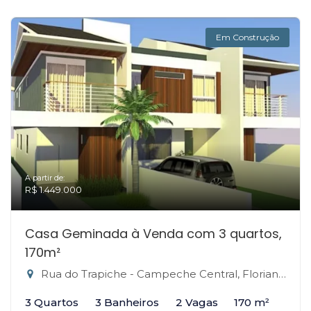
Em Construção
A partir de:
R$ 1.449.000
Casa Geminada à Venda com 3 quartos,
170m²
Rua do Trapiche - Campeche Central, Florianópolis-SC
3 Quartos
3 Banheiros
2 Vagas
170 m²