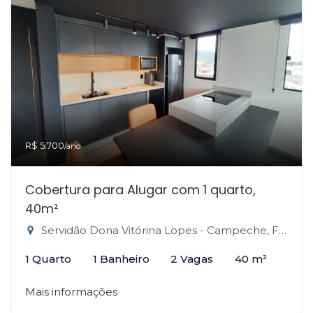
R$ 5.700
/ano
Cobertura para Alugar com 1 quarto,
40m²
Servidão Dona Vitórina Lopes - Campeche, Florianópolis-SC
1 Quarto
1 Banheiro
2 Vagas
40 m²
Mais informações