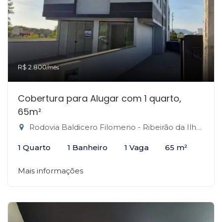
R$ 2.800
/mês
Cobertura para Alugar com 1 quarto,
65m²
Rodovia Baldicero Filomeno - Ribeirão da Ilha, Florianópolis-SC
1 Quarto
1 Banheiro
1 Vaga
65 m²
Mais informações