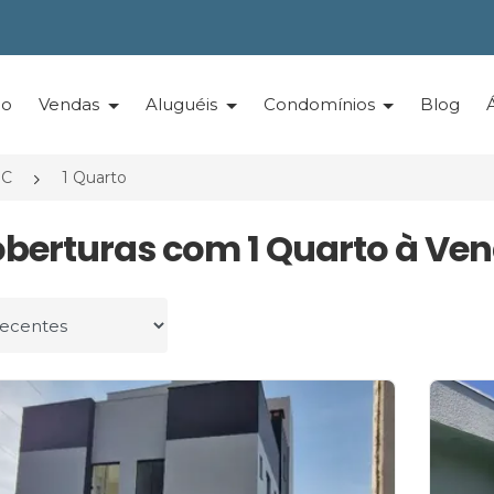
io
Vendas
Aluguéis
Condomínios
Blog
SC
1 Quarto
oberturas com 1 Quarto à Ven
r por