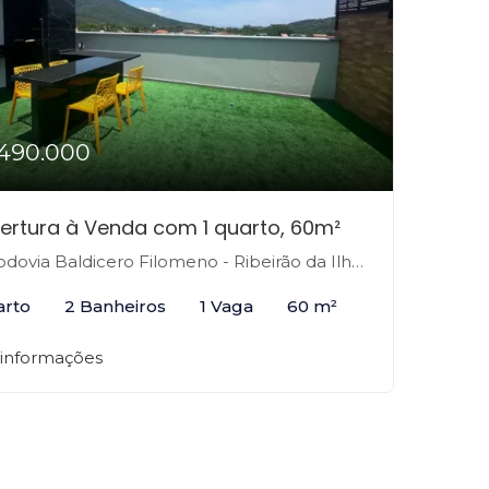
490.000
ertura à Venda com 1 quarto, 60m²
ovia Baldicero Filomeno - Ribeirão da Ilha, Florianópolis-SC
arto
2 Banheiros
1 Vaga
60 m²
 informações