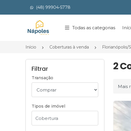
(48) 99904-5778
Página inicial
Todas as categorias
Iníc
Início
Coberturas à venda
Florianópolis/
2 C
Filtrar
Transação
Ordena
Tipos de imóvel