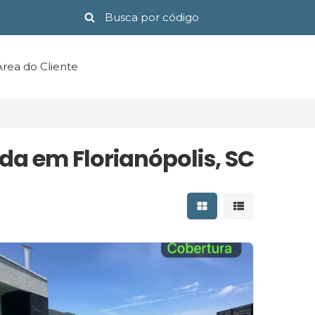
Área do Cliente
da em Florianópolis, SC
Mostrar resultados 
Mostrar result