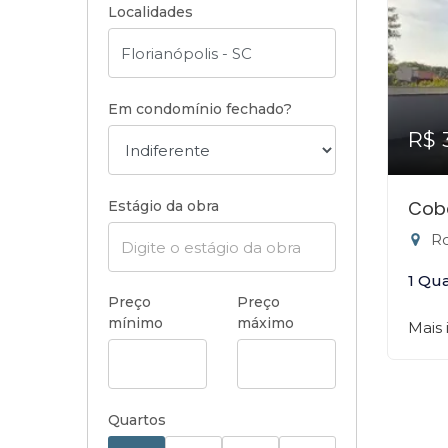
Localidades
Em condomínio fechado?
R$ 
Cobe
Estágio da obra
Rod
1 Qu
Preço
Preço
mínimo
máximo
Mais
Quartos