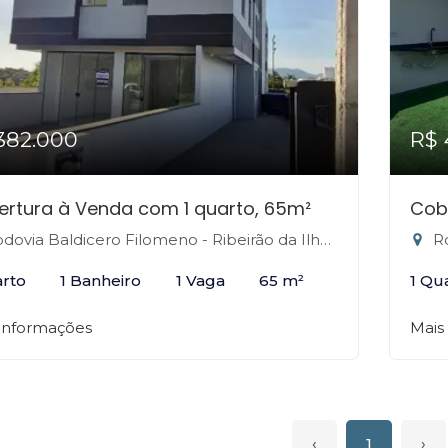
382.000
R$ 
rtura à Venda com 1 quarto, 65m²
Cob
ovia Baldicero Filomeno - Ribeirão da Ilha, Florianópolis-SC
Rod
arto
1 Banheiro
1 Vaga
65 m²
1 Qu
 informações
Mais
‹
1
›