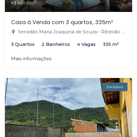
R$ 960.000
Casa à Venda com 3 quartos, 335m²
Servidão Maria Joaquina de Souza - Ribeirão da Ilha, Florianópolis-SC
3 Quartos
2 Banheiros
4 Vagas
335 m²
Mais informações
Exclusivo