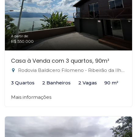
A partir de:
R$ 550.000
Casa à Venda com 3 quartos, 90m²
Rodovia Baldicero Filomeno - Ribeirão da Ilha, Florianópolis-SC
3 Quartos
2 Banheiros
2 Vagas
90 m²
Mais informações