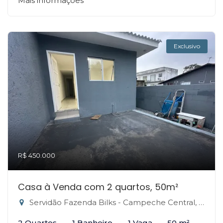
Mais informações
Exclusivo
R$ 450.000
Casa à Venda com 2 quartos, 50m²
Servidão Fazenda Bilks - Campeche Central, Florianópolis-SC
2 Quartos
1 Banheiro
1 Vaga
50 m²