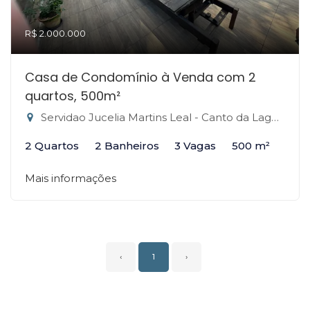
R$ 2.000.000
Casa de Condomínio à Venda com 2
quartos, 500m²
Servidao Jucelia Martins Leal - Canto da Lagoa, Florianópolis-SC
2 Quartos
2 Banheiros
3 Vagas
500 m²
Mais informações
‹
1
›