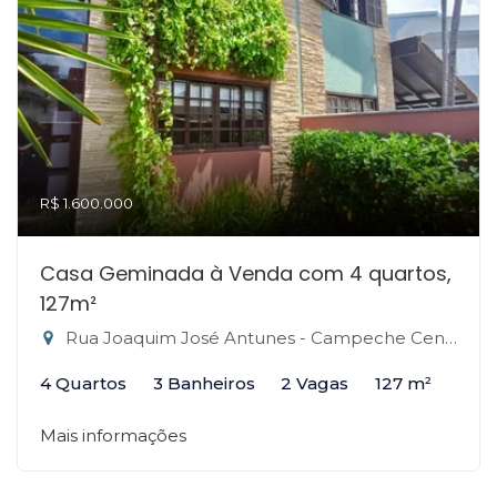
R$ 1.600.000
Casa Geminada à Venda com 4 quartos,
127m²
Rua Joaquim José Antunes - Campeche Central, Florianópolis-SC
4 Quartos
3 Banheiros
2 Vagas
127 m²
Mais informações