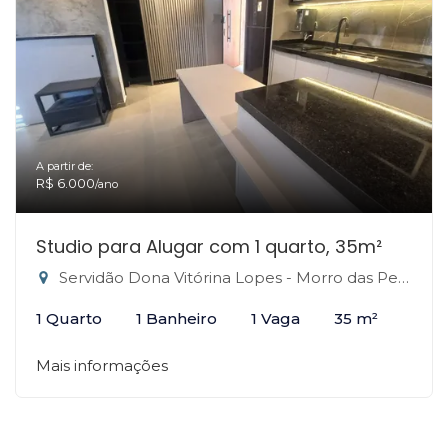
A partir de:
R$ 6.000
/ano
Studio para Alugar com 1 quarto, 35m²
Servidão Dona Vitórina Lopes - Morro das Pedras, Florianópolis-SC
1 Quarto
1 Banheiro
1 Vaga
35 m²
Mais informações