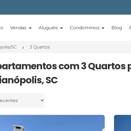
io
Vendas
Aluguéis
Condomínios
Blog
ópolis/SC
3 Quartos
partamentos com 3 Quartos 
ianópolis, SC
r por