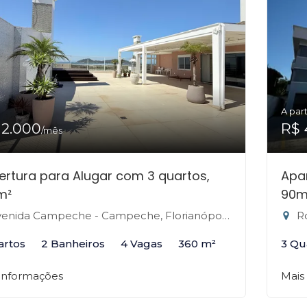
A part
12.000
R$ 
/mês
rtura para Alugar com 3 quartos,
Apa
m²
90m
enida Campeche - Campeche, Florianópolis-SC
Rod
artos
2 Banheiros
4 Vagas
360 m²
3 Qu
 informações
Mais