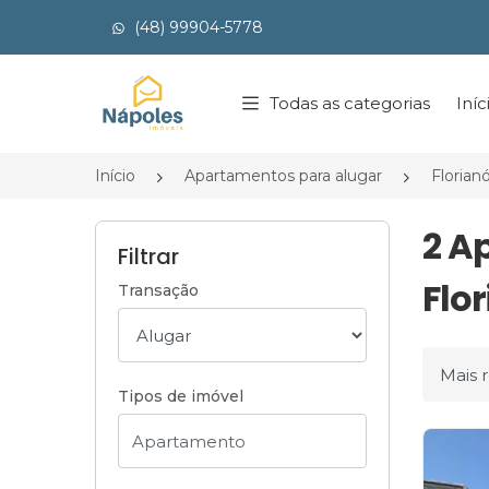
(48) 99904-5778
Página inicial
Todas as categorias
Iníc
Início
Apartamentos para alugar
Florian
2 A
Filtrar
Flor
Transação
Ordena
Tipos de imóvel