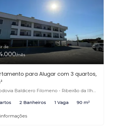
ir de:
4.000
/mês
rtamento para Alugar com 3 quartos,
²
ovia Baldicero Filomeno - Ribeirão da Ilha, Florianópolis-SC
artos
2 Banheiros
1 Vaga
90 m²
 informações