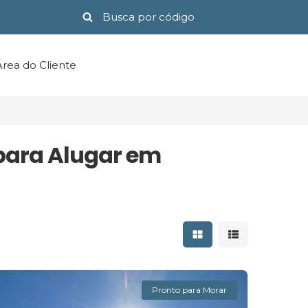
Área do Cliente
para Alugar em
Mostrar resultados 
Mostrar result
Pronto para Morar