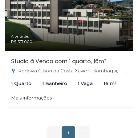
A partir de:
R$ 317.000
Studio à Venda com 1 quarto, 16m²
Rodovia Gilson da Costa Xavier - Sambaqui, Florianópolis-SC
1 Quarto
1 Banheiro
1 Vaga
16 m²
Mais informações
‹
1
›