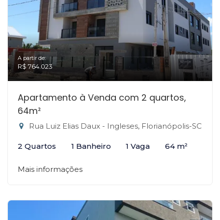
A partir de:
R$ 764.023
Apartamento à Venda com 2 quartos,
64m²
Rua Luiz Elias Daux - Ingleses, Florianópolis-SC
2 Quartos
1 Banheiro
1 Vaga
64 m²
Mais informações