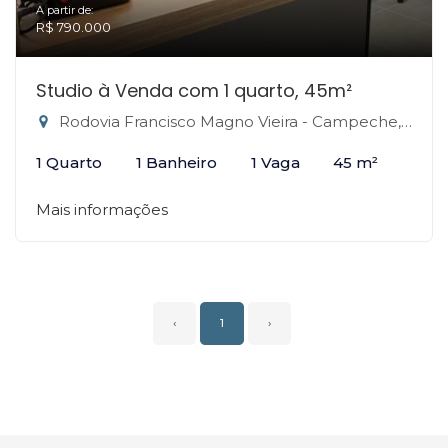
A partir de:
R$ 790.000
Studio à Venda com 1 quarto, 45m²
Rodovia Francisco Magno Vieira - Campeche, Florianópolis-SC
1 Quarto
1 Banheiro
1 Vaga
45 m²
Mais informações
‹
1
›