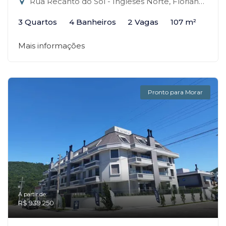
Rua Recanto do Sol - Ingleses Norte, Florianópolis-SC
3 Quartos
4 Banheiros
2 Vagas
107 m²
Mais informações
Pronto para Morar
A partir de:
R$ 939.250